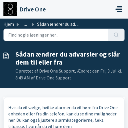
Gå til hovedindhold
Drive One
Hjem
...
Sådan ændrer du advarsler og slår dem til eller fra
Sådan ændrer du advarsler og slår
dem til eller fra
Oprettet af Drive One Support, Ændret den Fri, 3 Jul kl.
8:49 AM af Drive One Support
Hvis du vil vælge, hvilke alarmer du vil høre fra Drive One-
enheden eller fra din telefon, kan du se dine muligheder
her. Du kan også justere alarmkategorierne, f.eks.
tilpasse, hvornår du vil høre dem.