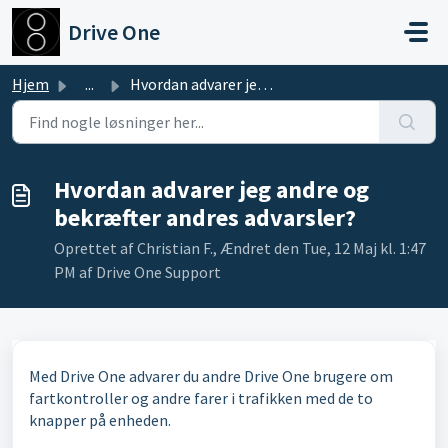
Gå til hovedindhold
Drive One
Hjem
...
Hvordan advarer jeg andre og bekræfter andres advarsler?
Hvordan advarer jeg andre og
bekræfter andres advarsler?
Oprettet af Christian F., Ændret den Tue, 12 Maj kl. 1:47
PM af Drive One Support
Med Drive One advarer du andre Drive One brugere om
fartkontroller og andre farer i trafikken med de to
knapper på enheden.