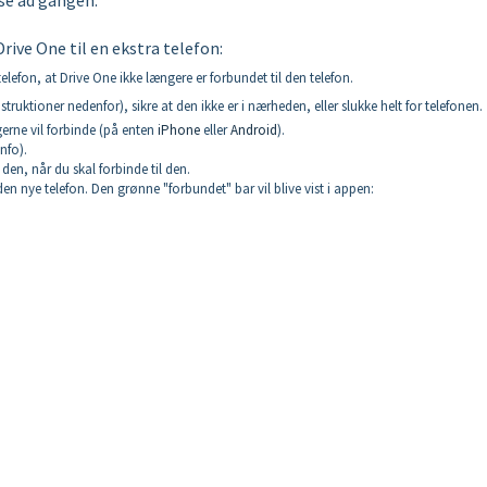
Drive One til en ekstra telefon:
elefon, at Drive One ikke længere er forbundet til den telefon.
truktioner nedenfor), sikre at den ikke er i nærheden, eller slukke helt for telefonen.
erne vil forbinde (på enten
iPhone
eller
Android
).
info).
en, når du skal forbinde til den.
n nye telefon. Den grønne "forbundet" bar vil blive vist i appen: