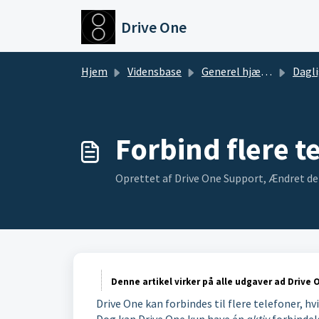
Gå til hovedindhold
Drive One
Hjem
Vidensbase
Generel hjælp til Drive One Pro
Daglig brug 
Forbind flere 
Oprettet af Drive One Support, Ændret den 
Denne artikel virker på alle udgaver ad Drive 
Drive One kan forbindes til flere telefoner, hv
Dog kan Drive One kun have én
aktiv
forbindel