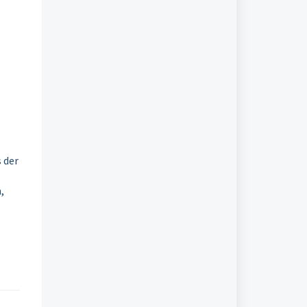
s der
,