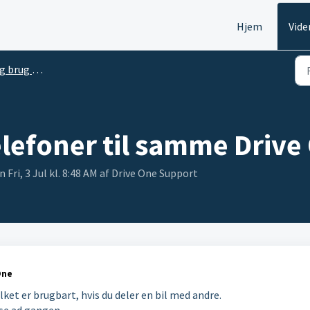
Hjem
Vide
af Drive One Pro
telefoner til samme Driv
Fri, 3 Jul kl. 8:48 AM af Drive One Support
One
ilket er brugbart, hvis du deler en bil med andre.
se ad gangen.