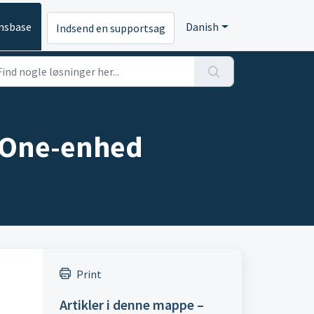
nsbase
Danish
Indsend en supportsag
e One-enhed
Print
Artikler i denne mappe –